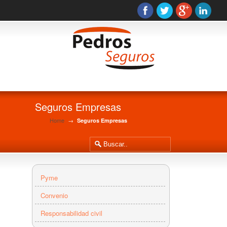
Seguros Empresas
Home
→
Seguros Empresas
Pyme
Convenio
Responsabilidad civil