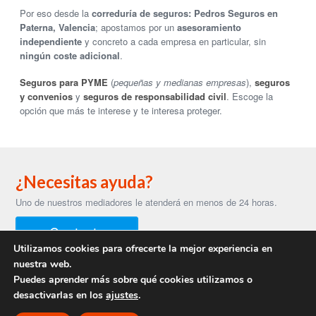
Por eso desde la
correduría de seguros: Pedros Seguros
en
Paterna, Valencia
; apostamos por un
asesoramiento
independiente
y concreto a cada empresa en particular, sin
ningún coste adicional
.
Seguros para PYME
(
pequeñas y medianas empresas
),
seguros
y convenios
y
seguros de responsabilidad civil
. Escoge la
opción que más te interese y te interesa proteger.
¿Necesitas ayuda?
Uno de nuestros mediadores le atenderá en menos de 24 horas.
Contacto
Utilizamos cookies para ofrecerte la mejor experiencia en
nuestra web.
Puedes aprender más sobre qué cookies utilizamos o
Copyright © 2014 Pedro Seguros. Todos los derechos reservados.
desactivarlas en los
ajustes
.
Scroll to Top